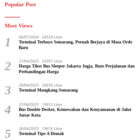
Popular Post
Most Views
06/07/2024
24524 Lihat
1
Terminal Terboyo Semarang, Pernah Berjaya di Masa Orde
Baru
27/04/2025
23391 Lihat
2
Harga Tiket Bus Sleeper Jakarta Jogja, Rute Perjalanan dan
Perbandingan Harga
29/04/2025
20656 Lihat
3
Terminal Mangkang Semarang
27/04/2025
19953 Lihat
4
Bus Double Decker, Kemewahan dan Kenyamanan di Jalur
Antar Kota
30/04/2025
19676 Lihat
5
Terminal Tipe A Demak