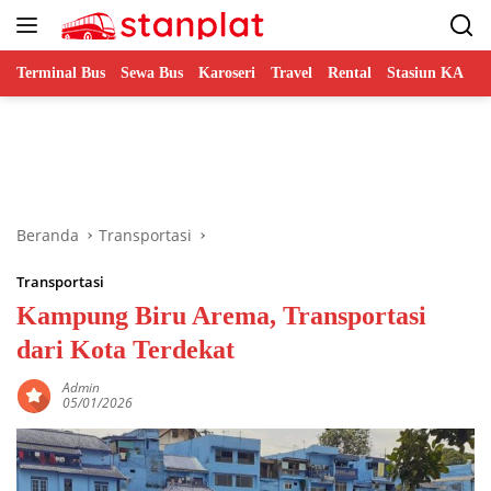
Langsung
ke
konten
Terminal Bus
Sewa Bus
Karoseri
Travel
Rental
Stasiun KA
B
Beranda
Transportasi
Transportasi
Kampung Biru Arema, Transportasi
dari Kota Terdekat
Admin
05/01/2026