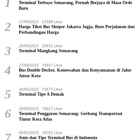
1
Terminal Terboyo Semarang, Pernah Berjaya di Masa Orde
Baru
27/04/2025
23388 Lihat
2
Harga Tiket Bus Sleeper Jakarta Jogja, Rute Perjalanan dan
Perbandingan Harga
29/04/2025
20652 Lihat
3
Terminal Mangkang Semarang
27/04/2025
19951 Lihat
4
Bus Double Decker, Kemewahan dan Kenyamanan di Jalur
Antar Kota
30/04/2025
19675 Lihat
5
Terminal Tipe A Demak
29/04/2025
19427 Lihat
6
Terminal Penggaron Semarang: Gerbang Transportasi
Timur Kota Atlas
09/02/2025
18702 Lihat
7
Jenis dan Tipe Terminal Bus di Indonesia