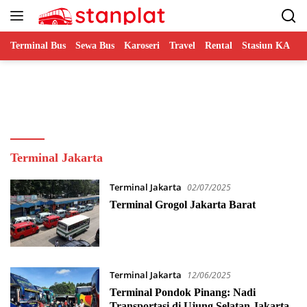
Langsung
ke
konten
Terminal Bus
Sewa Bus
Karoseri
Travel
Rental
Stasiun KA
B
Terminal Jakarta
Terminal Jakarta
02/07/2025
Terminal Grogol Jakarta Barat
Terminal Jakarta
12/06/2025
Terminal Pondok Pinang: Nadi
Transportasi di Ujung Selatan Jakarta