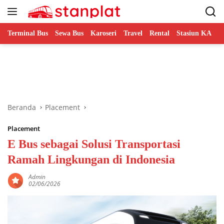
Langsung
ke
konten
Terminal Bus
Sewa Bus
Karoseri
Travel
Rental
Stasiun KA
B
Beranda
Placement
Placement
E Bus sebagai Solusi Transportasi
Ramah Lingkungan di Indonesia
Admin
02/06/2026