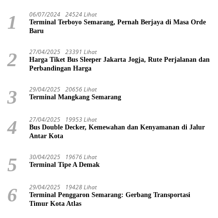
06/07/2024
24524 Lihat
1
Terminal Terboyo Semarang, Pernah Berjaya di Masa Orde
Baru
27/04/2025
23391 Lihat
2
Harga Tiket Bus Sleeper Jakarta Jogja, Rute Perjalanan dan
Perbandingan Harga
29/04/2025
20656 Lihat
3
Terminal Mangkang Semarang
27/04/2025
19953 Lihat
4
Bus Double Decker, Kemewahan dan Kenyamanan di Jalur
Antar Kota
30/04/2025
19676 Lihat
5
Terminal Tipe A Demak
29/04/2025
19428 Lihat
6
Terminal Penggaron Semarang: Gerbang Transportasi
Timur Kota Atlas