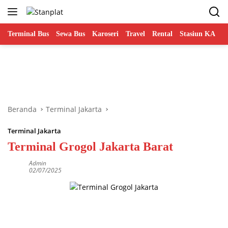
Langsung
ke
konten
Terminal Bus
Sewa Bus
Karoseri
Travel
Rental
Stasiun KA
B
Beranda
Terminal Jakarta
Terminal Jakarta
Terminal Grogol Jakarta Barat
Admin
02/07/2025