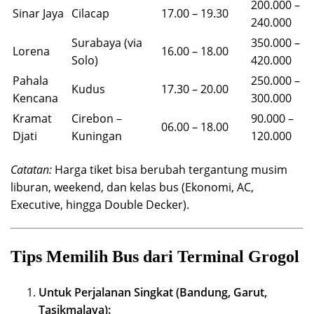
200.000 –
Sinar Jaya
Cilacap
17.00 – 19.30
240.000
Surabaya (via
350.000 –
Lorena
16.00 – 18.00
Solo)
420.000
Pahala
250.000 –
Kudus
17.30 – 20.00
Kencana
300.000
Kramat
Cirebon –
90.000 –
06.00 – 18.00
Djati
Kuningan
120.000
Catatan:
Harga tiket bisa berubah tergantung musim
liburan, weekend, dan kelas bus (Ekonomi, AC,
Executive, hingga Double Decker).
Tips Memilih Bus dari Terminal Grogol
Untuk Perjalanan Singkat (Bandung, Garut,
Tasikmalaya):