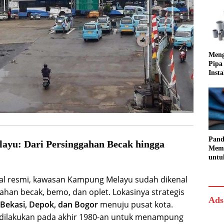
Meng
Pipa
Insta
Rapi
Pand
ayu: Dari Persinggahan Becak hingga
Memi
untu
dan
al resmi, kawasan Kampung Melayu sudah dikenal
gahan becak, bemo, dan oplet. Lokasinya strategis
Ads
Bekasi, Depok, dan Bogor
menuju pusat kota.
dilakukan pada akhir 1980-an untuk menampung