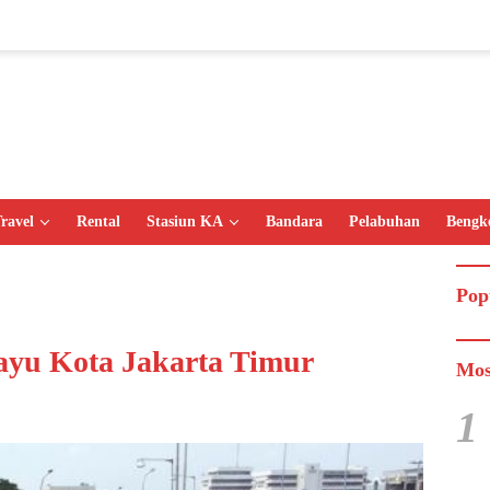
ravel
Rental
Stasiun KA
Bandara
Pelabuhan
Bengk
Pop
yu Kota Jakarta Timur
Mos
1