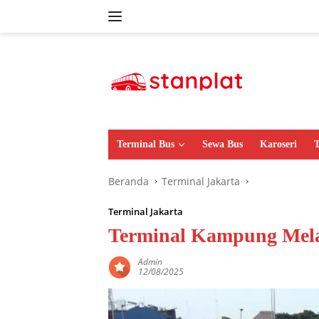
Langsung
ke
konten
Terminal Bus
Sewa Bus
Karoseri
T
Beranda
Terminal Jakarta
Terminal Jakarta
Terminal Kampung Mela
Admin
12/08/2025