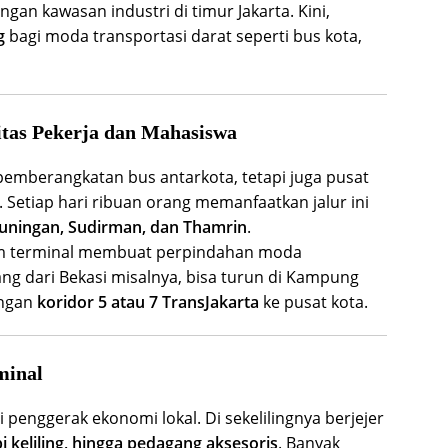
an kawasan industri di timur Jakarta. Kini,
g
bagi moda transportasi darat seperti bus kota,
litas Pekerja dan Mahasiswa
pemberangkatan bus antarkota, tetapi juga pusat
. Setiap hari ribuan orang memanfaatkan jalur ini
uningan, Sudirman, dan Thamrin
.
lam terminal membuat perpindahan moda
g dari Bekasi misalnya, bisa turun di Kampung
engan
koridor 5 atau 7 TransJakarta
ke pusat kota.
minal
i penggerak ekonomi lokal. Di sekelilingnya berjejer
 keliling, hingga pedagang aksesoris
. Banyak