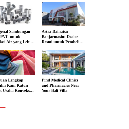
enal Sambungan
Astra Daihatsu
 PVC untuk
Banjarmasin: Dealer
lasi Air yang Lebih
Resmi untuk Pembelian
Mobil dan Layanan
Service Lengkap
uan Lengkap
Find Medical Clinics
lih Kain Katun
and Pharmacies Near
k Usaha Konveksi
Your Bali Villa
 Garmen