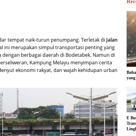
Rec
ar tempat naik-turun penumpang. Terletak di
Jalan
al ini merupakan simpul transportasi penting yang
 dengan berbagai daerah di Bodetabek. Namun di
g berseliweran, Kampung Melayu menyimpan cerita
 denyut ekonomi rakyat, dan wajah kehidupan urban
Baha
yang
E Bu
Tran
Ling
Indo