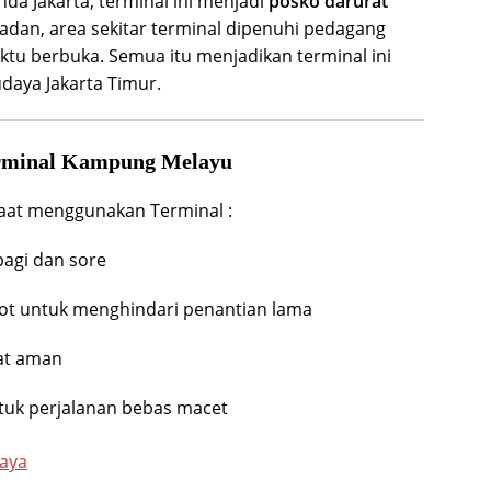
nda Jakarta, terminal ini menjadi
posko darurat
dan, area sekitar terminal dipenuhi pedagang
tu berbuka. Semua itu menjadikan terminal ini
daya Jakarta Timur.
rminal Kampung Melayu
saat menggunakan Terminal :
pagi dan sore
kot untuk menghindari penantian lama
at aman
tuk perjalanan bebas macet
laya