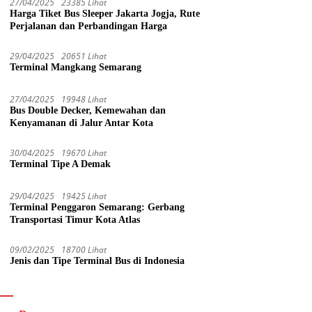
27/04/2025
23385 Lihat
Harga Tiket Bus Sleeper Jakarta Jogja, Rute
Perjalanan dan Perbandingan Harga
29/04/2025
20651 Lihat
Terminal Mangkang Semarang
27/04/2025
19948 Lihat
Bus Double Decker, Kemewahan dan
Kenyamanan di Jalur Antar Kota
30/04/2025
19670 Lihat
Terminal Tipe A Demak
29/04/2025
19425 Lihat
Terminal Penggaron Semarang: Gerbang
Transportasi Timur Kota Atlas
09/02/2025
18700 Lihat
Jenis dan Tipe Terminal Bus di Indonesia