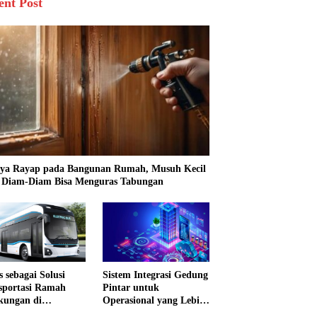
ent Post
ya Rayap pada Bangunan Rumah, Musuh Kecil
 Diam-Diam Bisa Menguras Tabungan
s sebagai Solusi
Sistem Integrasi Gedung
sportasi Ramah
Pintar untuk
kungan di
Operasional yang Lebih
nesia
Efektif