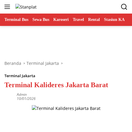
Langsung
ke
konten
Terminal Bus
Sewa Bus
Karoseri
Travel
Rental
Stasiun KA
B
Beranda
Terminal Jakarta
Terminal Jakarta
Terminal Kalideres Jakarta Barat
Admin
10/01/2026