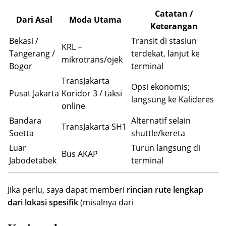
Catatan /
Dari Asal
Moda Utama
Keterangan
Bekasi /
Transit di stasiun
KRL +
Tangerang /
terdekat, lanjut ke
mikrotrans/ojek
Bogor
terminal
TransJakarta
Opsi ekonomis;
Pusat Jakarta
Koridor 3 / taksi
langsung ke Kalideres
online
Bandara
Alternatif selain
TransJakarta SH1
Soetta
shuttle/kereta
Luar
Turun langsung di
Bus AKAP
Jabodetabek
terminal
Jika perlu, saya dapat memberi
rincian rute lengkap
dari lokasi spesifik
(misalnya dari