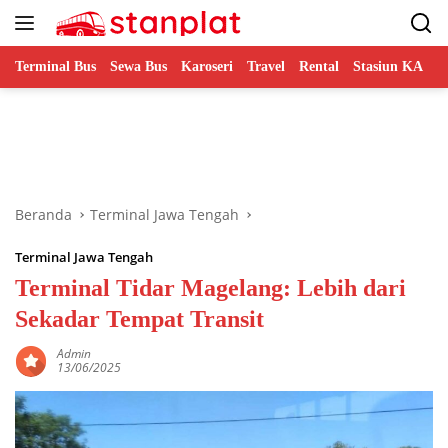
Langsung
ke
konten
Terminal Bus
Sewa Bus
Karoseri
Travel
Rental
Stasiun KA
B
Beranda
Terminal Jawa Tengah
Terminal Jawa Tengah
Terminal Tidar Magelang: Lebih dari
Sekadar Tempat Transit
Admin
13/06/2025