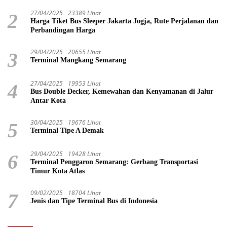
27/04/2025
23389 Lihat
2
Harga Tiket Bus Sleeper Jakarta Jogja, Rute Perjalanan dan
Perbandingan Harga
29/04/2025
20655 Lihat
3
Terminal Mangkang Semarang
27/04/2025
19953 Lihat
4
Bus Double Decker, Kemewahan dan Kenyamanan di Jalur
Antar Kota
30/04/2025
19676 Lihat
5
Terminal Tipe A Demak
29/04/2025
19428 Lihat
6
Terminal Penggaron Semarang: Gerbang Transportasi
Timur Kota Atlas
09/02/2025
18704 Lihat
7
Jenis dan Tipe Terminal Bus di Indonesia