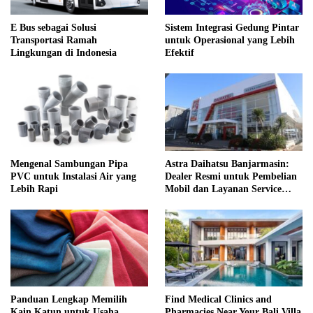
E Bus sebagai Solusi
Sistem Integrasi Gedung Pintar
Transportasi Ramah
untuk Operasional yang Lebih
Lingkungan di Indonesia
Efektif
Mengenal Sambungan Pipa
Astra Daihatsu Banjarmasin:
PVC untuk Instalasi Air yang
Dealer Resmi untuk Pembelian
Lebih Rapi
Mobil dan Layanan Service
Lengkap
Panduan Lengkap Memilih
Find Medical Clinics and
Kain Katun untuk Usaha
Pharmacies Near Your Bali Villa