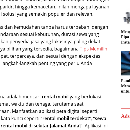
, parkir, hingga kemacetan. Inilah mengapa layanan
 solusi yang semakin populer dan relevan.
tas dan kemudahan tanpa harus terbebani dengan
Meng
kendaraan sesuai kebutuhan, durasi sewa yang
Pipa
kan penyedia jasa yang lokasinya paling dekat
Insta
Rapi
a pilihan yang tersedia, bagaimana
Tips Memilih
pat, terpercaya, dan sesuai dengan ekspektasi
s langkah-langkah penting yang perlu Anda
Pand
Memi
untu
ama adalah mencari
rental mobil
yang berlokasi
dan
mat waktu dan tenaga, terutama saat
n. Manfaatkan aplikasi peta digital seperti
Ads
ata kunci seperti “
rental mobil terdekat
“, “
sewa
“
rental mobil di sekitar [alamat Anda]
“. Aplikasi ini