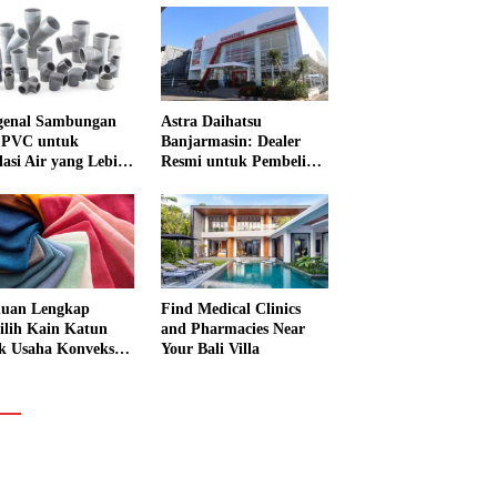
enal Sambungan
Astra Daihatsu
 PVC untuk
Banjarmasin: Dealer
lasi Air yang Lebih
Resmi untuk Pembelian
Mobil dan Layanan
Service Lengkap
uan Lengkap
Find Medical Clinics
lih Kain Katun
and Pharmacies Near
k Usaha Konveksi
Your Bali Villa
 Garmen