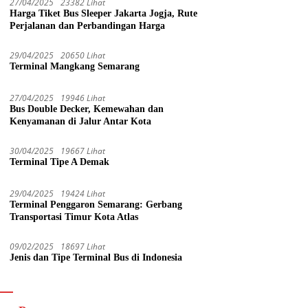
27/04/2025
23382 Lihat
Harga Tiket Bus Sleeper Jakarta Jogja, Rute
Perjalanan dan Perbandingan Harga
29/04/2025
20650 Lihat
Terminal Mangkang Semarang
27/04/2025
19946 Lihat
Bus Double Decker, Kemewahan dan
Kenyamanan di Jalur Antar Kota
30/04/2025
19667 Lihat
Terminal Tipe A Demak
29/04/2025
19424 Lihat
Terminal Penggaron Semarang: Gerbang
Transportasi Timur Kota Atlas
09/02/2025
18697 Lihat
Jenis dan Tipe Terminal Bus di Indonesia