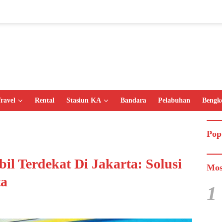
ravel
Rental
Stasiun KA
Bandara
Pelabuhan
Bengk
Pop
il Terdekat Di Jakarta: Solusi
Mos
ta
1