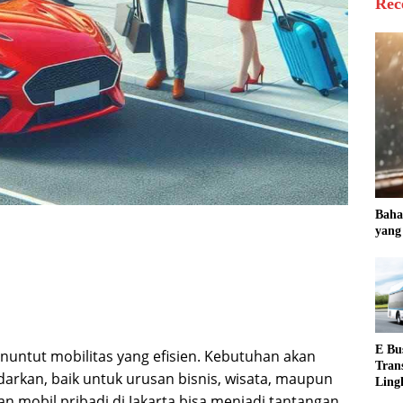
Rec
Baha
yang
E Bu
enuntut mobilitas yang efisien. Kebutuhan akan
Tran
ndarkan, baik untuk urusan bisnis, wisata, maupun
Ling
an mobil pribadi di Jakarta bisa menjadi tantangan
Indo