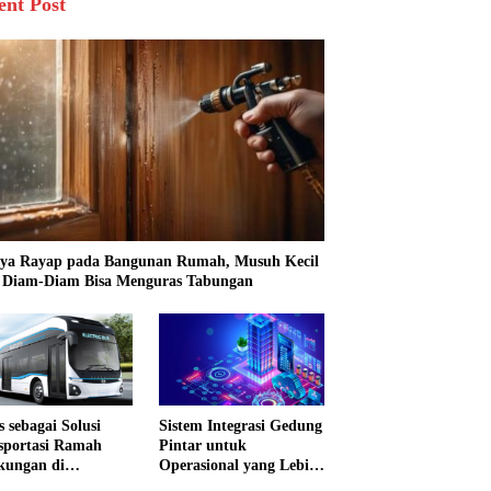
ent Post
ya Rayap pada Bangunan Rumah, Musuh Kecil
 Diam-Diam Bisa Menguras Tabungan
s sebagai Solusi
Sistem Integrasi Gedung
sportasi Ramah
Pintar untuk
kungan di
Operasional yang Lebih
nesia
Efektif