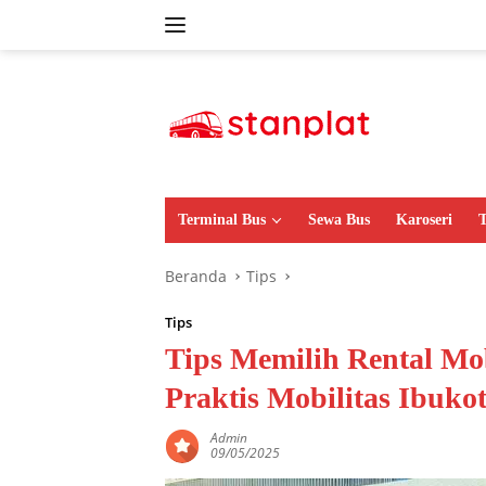
Langsung
ke
konten
Terminal Bus
Sewa Bus
Karoseri
T
Beranda
Tips
Tips
Tips Memilih Rental Mob
Praktis Mobilitas Ibuko
Admin
09/05/2025