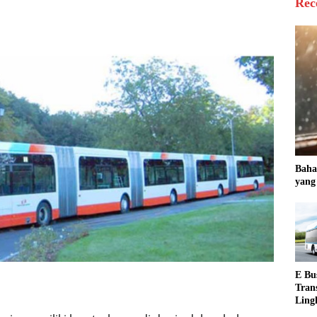
Rec
Baha
yang
E Bu
Tran
Ling
Indo