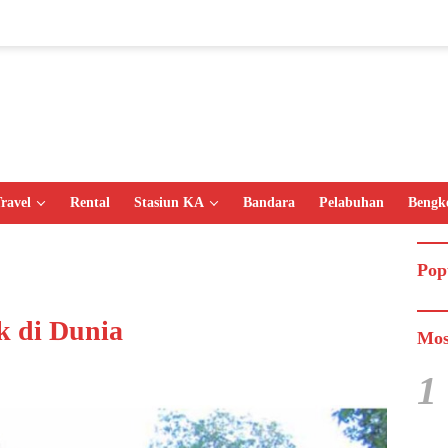
ravel
Rental
Stasiun KA
Bandara
Pelabuhan
Bengk
Pop
k di Dunia
Mos
1