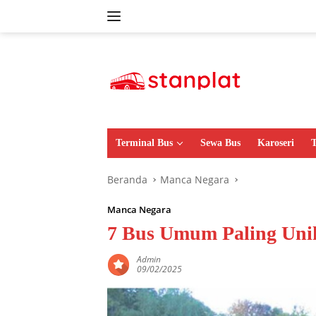
Langsung
ke
konten
Terminal Bus
Sewa Bus
Karoseri
T
Beranda
Manca Negara
Manca Negara
7 Bus Umum Paling Uni
Admin
09/02/2025