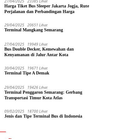
27/04/2025
23385 Lihat
Harga Tiket Bus Sleeper Jakarta Jogja, Rute
Perjalanan dan Perbandingan Harga
29/04/2025
20651 Lihat
Terminal Mangkang Semarang
27/04/2025
19949 Lihat
Bus Double Decker, Kemewahan dan
Kenyamanan di Jalur Antar Kota
30/04/2025
19671 Lihat
Terminal Tipe A Demak
29/04/2025
19426 Lihat
Terminal Penggaron Semarang: Gerbang
Transportasi Timur Kota Atlas
09/02/2025
18700 Lihat
Jenis dan Tipe Terminal Bus di Indonesia