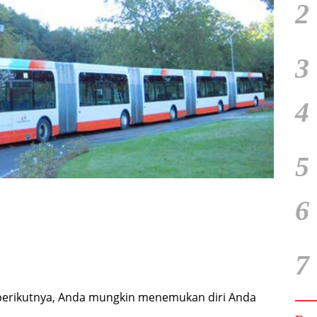
2
3
4
5
6
7
 berikutnya, Anda mungkin menemukan diri Anda