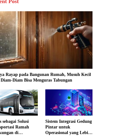
ent Post
ya Rayap pada Bangunan Rumah, Musuh Kecil
 Diam-Diam Bisa Menguras Tabungan
s sebagai Solusi
Sistem Integrasi Gedung
sportasi Ramah
Pintar untuk
kungan di
Operasional yang Lebih
nesia
Efektif