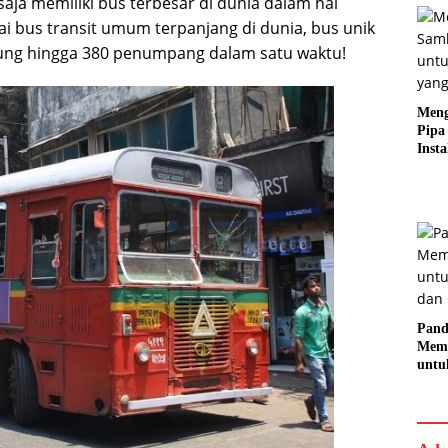
saja memiliki bus terbesar di dunia dalam hal
ai bus transit umum terpanjang di dunia, bus unik
ung hingga 380 penumpang dalam satu waktu!
Meng
Pipa
Insta
Rapi
Pand
Memi
untu
dan