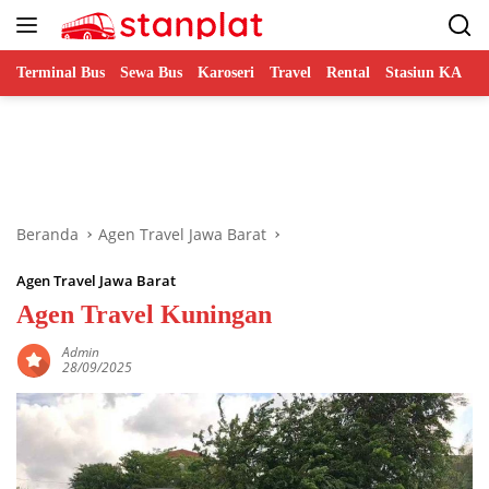
Langsung
ke
konten
Terminal Bus
Sewa Bus
Karoseri
Travel
Rental
Stasiun KA
B
Beranda
Agen Travel Jawa Barat
Agen Travel Jawa Barat
Agen Travel Kuningan
Admin
28/09/2025