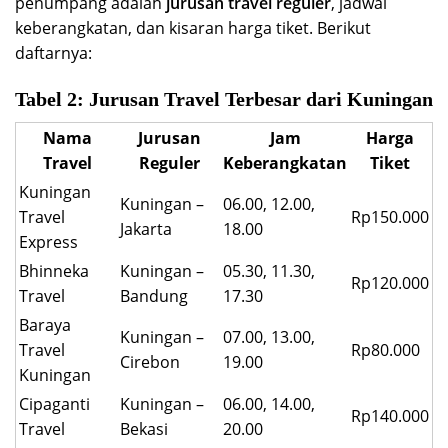
penumpang adalah
jurusan travel reguler
, jadwal
keberangkatan, dan kisaran harga tiket. Berikut
daftarnya:
Tabel 2: Jurusan Travel Terbesar dari Kuningan
Nama
Jurusan
Jam
Harga
Travel
Reguler
Keberangkatan
Tiket
Kuningan
Kuningan –
06.00, 12.00,
Travel
Rp150.000
Jakarta
18.00
Express
Bhinneka
Kuningan –
05.30, 11.30,
Rp120.000
Travel
Bandung
17.30
Baraya
Kuningan –
07.00, 13.00,
Travel
Rp80.000
Cirebon
19.00
Kuningan
Cipaganti
Kuningan –
06.00, 14.00,
Rp140.000
Travel
Bekasi
20.00