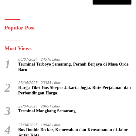
Popular Post
Most Views
06/07/2024
24516 Lihat
1
Terminal Terboyo Semarang, Pernah Berjaya di Masa Orde
Baru
27/04/2025
23385 Lihat
2
Harga Tiket Bus Sleeper Jakarta Jogja, Rute Perjalanan dan
Perbandingan Harga
29/04/2025
20651 Lihat
3
Terminal Mangkang Semarang
27/04/2025
19948 Lihat
4
Bus Double Decker, Kemewahan dan Kenyamanan di Jalur
Antar Kota