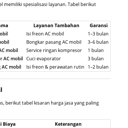
l memiliki spesialisasi layanan. Tabel berikut
tama
Layanan Tambahan
Garansi
obil
Isi freon AC mobil
1–3 bulan
obil
Bongkar pasang AC mobil
3–6 bulan
 AC mobil
Service ringan kompresor
1 bulan
r AC mobil
Cuci evaporator
3 bulan
 AC mobil
Isi freon & perawatan rutin
1–2 bulan
l
 berikut tabel kisaran harga jasa yang paling
i Biaya
Keterangan