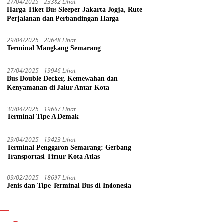
27/04/2025
23382 Lihat
Harga Tiket Bus Sleeper Jakarta Jogja, Rute
Perjalanan dan Perbandingan Harga
29/04/2025
20648 Lihat
Terminal Mangkang Semarang
27/04/2025
19946 Lihat
Bus Double Decker, Kemewahan dan
Kenyamanan di Jalur Antar Kota
30/04/2025
19667 Lihat
Terminal Tipe A Demak
29/04/2025
19423 Lihat
Terminal Penggaron Semarang: Gerbang
Transportasi Timur Kota Atlas
09/02/2025
18697 Lihat
Jenis dan Tipe Terminal Bus di Indonesia