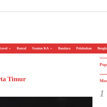
ravel
Rental
Stasiun KA
Bandara
Pelabuhan
Bengk
Pop
rta Timur
Mos
1