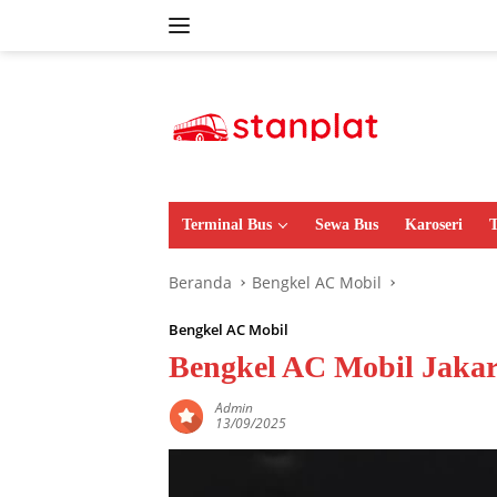
Langsung
ke
konten
Terminal Bus
Sewa Bus
Karoseri
T
Beranda
Bengkel AC Mobil
Bengkel AC Mobil
Bengkel AC Mobil Jaka
Admin
13/09/2025