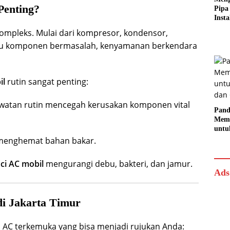
Penting?
Pipa
Insta
Rapi
ompleks. Mulai dari kompresor, kondensor,
 satu komponen bermasalah, kenyamanan berkendara
il
rutin sangat penting:
awatan rutin mencegah kerusakan komponen vital
Pand
Memi
untu
dan
 menghemat bahan bakar.
ci AC mobil
mengurangi debu, bakteri, dan jamur.
Ads
di Jakarta Timur
el AC terkemuka yang bisa menjadi rujukan Anda: