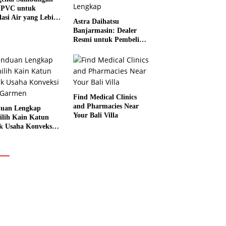
 PVC untuk
lasi Air yang Lebih
Astra Daihatsu
Banjarmasin: Dealer
Resmi untuk Pembelian
Mobil dan Layanan
Service Lengkap
Find Medical Clinics
and Pharmacies Near
uan Lengkap
Your Bali Villa
lih Kain Katun
k Usaha Konveksi
 Garmen