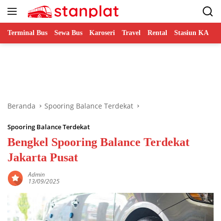
Langsung
ke
konten
Terminal Bus
Sewa Bus
Karoseri
Travel
Rental
Stasiun KA
B
Beranda
Spooring Balance Terdekat
Spooring Balance Terdekat
Bengkel Spooring Balance Terdekat
Jakarta Pusat
Admin
13/09/2025