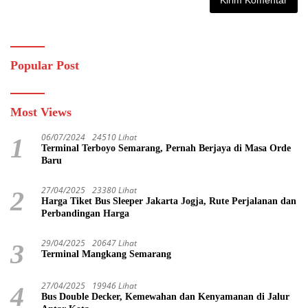
Popular Post
Most Views
06/07/2024
24510 Lihat
1
Terminal Terboyo Semarang, Pernah Berjaya di Masa Orde
Baru
27/04/2025
23380 Lihat
2
Harga Tiket Bus Sleeper Jakarta Jogja, Rute Perjalanan dan
Perbandingan Harga
29/04/2025
20647 Lihat
3
Terminal Mangkang Semarang
27/04/2025
19946 Lihat
4
Bus Double Decker, Kemewahan dan Kenyamanan di Jalur