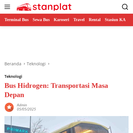
Langsung
ke
konten
Terminal Bus
Sewa Bus
Karoseri
Travel
Rental
Stasiun KA
B
Beranda
Teknologi
Teknologi
Bus Hidrogen: Transportasi Masa
Depan
Admin
05/05/2025