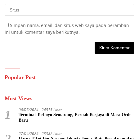
Simpan nama, email, dan situs web saya pada peramban
ini untuk komentar saya berikutnya.
Popular Post
Most Views
06/07/2024
24515 Lihat
1
Terminal Terboyo Semarang, Pernah Berjaya di Masa Orde
Baru
27/04/2025
23382 Lihat
2
Harga Tiket Bus Sleeper Jakarta Jogja, Rute Perjalanan dan