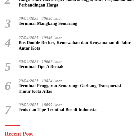
Perbandingan Harga
29/04/2025
20650 Lihat
3
Terminal Mangkang Semarang
27/04/2025
19946 Lihat
4
Bus Double Decker, Kemewahan dan Kenyamanan di Jalur
Antar Kota
30/04/2025
19667 Lihat
5
Terminal Tipe A Demak
29/04/2025
19424 Lihat
6
Terminal Penggaron Semarang: Gerbang Transportasi
Timur Kota Atlas
09/02/2025
18699 Lihat
7
Jenis dan Tipe Terminal Bus di Indonesia
Recent Post