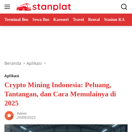
Langsung
ke
konten
Terminal Bus
Sewa Bus
Karoseri
Travel
Rental
Stasiun KA
B
Beranda
Aplikasi
Aplikasi
Crypto Mining Indonesia: Peluang,
Tantangan, dan Cara Memulainya di
2025
Admin
29/09/2025