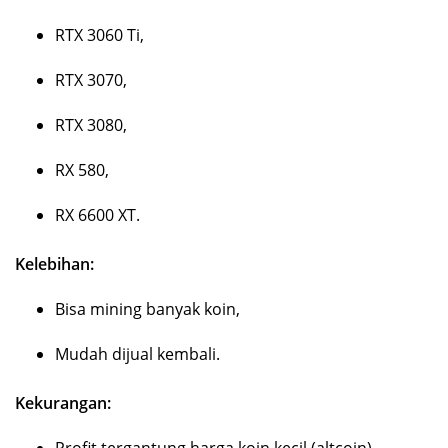
RTX 3060 Ti,
RTX 3070,
RTX 3080,
RX 580,
RX 6600 XT.
Kelebihan:
Bisa mining banyak koin,
Mudah dijual kembali.
Kekurangan:
Profit tergantung harga koin kecil (altcoin),