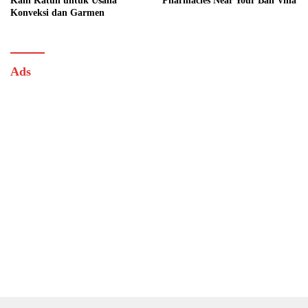
Kain Katun untuk Usaha
Pharmacies Near Your Bali Villa
Konveksi dan Garmen
Ads