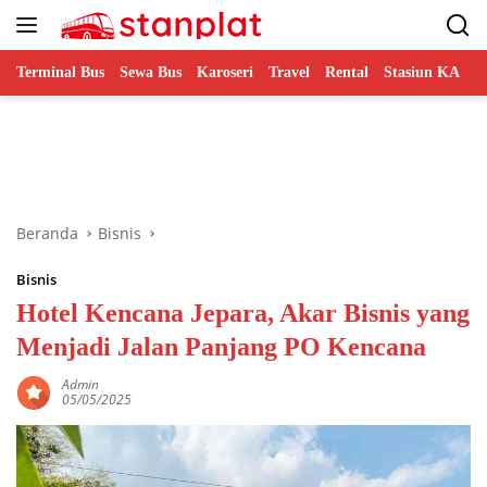
Langsung
ke
konten
Terminal Bus
Sewa Bus
Karoseri
Travel
Rental
Stasiun KA
B
Beranda
Bisnis
Bisnis
Hotel Kencana Jepara, Akar Bisnis yang
Menjadi Jalan Panjang PO Kencana
Admin
05/05/2025