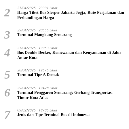
27/04/2025
23391 Lihat
2
Harga Tiket Bus Sleeper Jakarta Jogja, Rute Perjalanan dan
Perbandingan Harga
29/04/2025
20656 Lihat
3
Terminal Mangkang Semarang
27/04/2025
19953 Lihat
4
Bus Double Decker, Kemewahan dan Kenyamanan di Jalur
Antar Kota
30/04/2025
19676 Lihat
5
Terminal Tipe A Demak
29/04/2025
19428 Lihat
6
Terminal Penggaron Semarang: Gerbang Transportasi
Timur Kota Atlas
09/02/2025
18705 Lihat
7
Jenis dan Tipe Terminal Bus di Indonesia