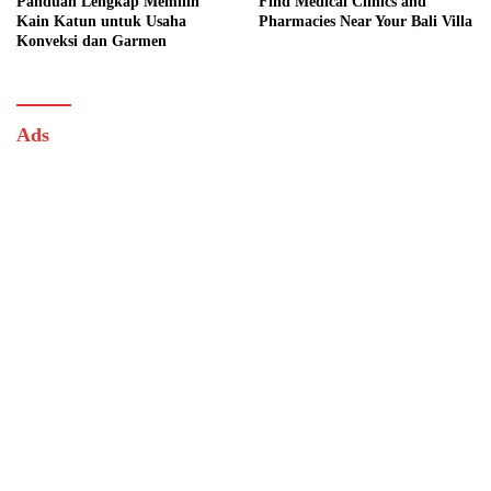
Panduan Lengkap Memilih
Find Medical Clinics and
Kain Katun untuk Usaha
Pharmacies Near Your Bali Villa
Konveksi dan Garmen
Ads