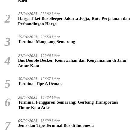
Baru
27/04/2025
23382 Lihat
2
Harga Tiket Bus Sleeper Jakarta Jogja, Rute Perjalanan dan
Perbandingan Harga
29/04/2025
20650 Lihat
3
Terminal Mangkang Semarang
27/04/2025
19946 Lihat
4
Bus Double Decker, Kemewahan dan Kenyamanan di Jalur
Antar Kota
30/04/2025
19667 Lihat
5
Terminal Tipe A Demak
29/04/2025
19424 Lihat
6
Terminal Penggaron Semarang: Gerbang Transportasi
Timur Kota Atlas
09/02/2025
18699 Lihat
7
Jenis dan Tipe Terminal Bus di Indonesia