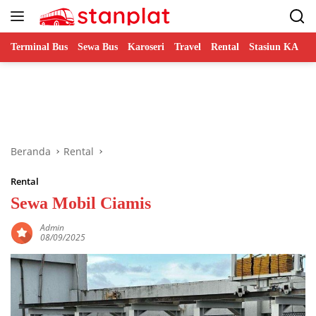
Langsung
ke
konten
Terminal Bus
Sewa Bus
Karoseri
Travel
Rental
Stasiun KA
B
Beranda
Rental
Rental
Sewa Mobil Ciamis
Admin
08/09/2025