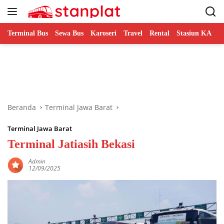
Langsung
ke
konten
Terminal Bus
Sewa Bus
Karoseri
Travel
Rental
Stasiun KA
B
Beranda
Terminal Jawa Barat
Terminal Jawa Barat
Terminal Jatiasih Bekasi
Admin
12/09/2025