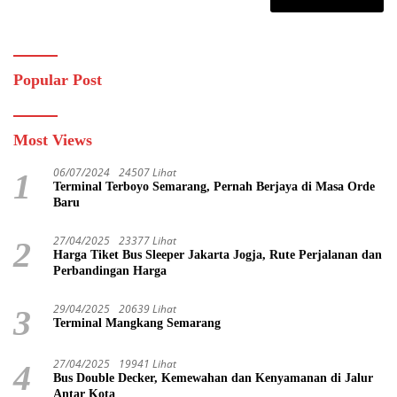
Popular Post
Most Views
06/07/2024
24507 Lihat
1
Terminal Terboyo Semarang, Pernah Berjaya di Masa Orde
Baru
27/04/2025
23377 Lihat
2
Harga Tiket Bus Sleeper Jakarta Jogja, Rute Perjalanan dan
Perbandingan Harga
29/04/2025
20639 Lihat
3
Terminal Mangkang Semarang
27/04/2025
19941 Lihat
4
Bus Double Decker, Kemewahan dan Kenyamanan di Jalur
Antar Kota