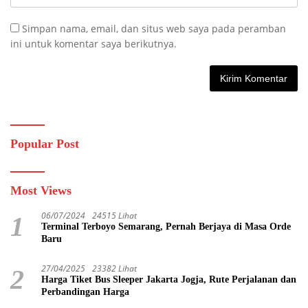
Simpan nama, email, dan situs web saya pada peramban
ini untuk komentar saya berikutnya.
Popular Post
Most Views
06/07/2024
24515 Lihat
1
Terminal Terboyo Semarang, Pernah Berjaya di Masa Orde
Baru
27/04/2025
23382 Lihat
2
Harga Tiket Bus Sleeper Jakarta Jogja, Rute Perjalanan dan
Perbandingan Harga