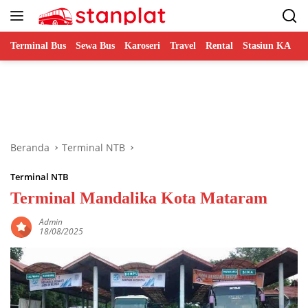
Langsung
ke
konten
Terminal Bus
Sewa Bus
Karoseri
Travel
Rental
Stasiun KA
B
Beranda
Terminal NTB
Terminal NTB
Terminal Mandalika Kota Mataram
Admin
18/08/2025