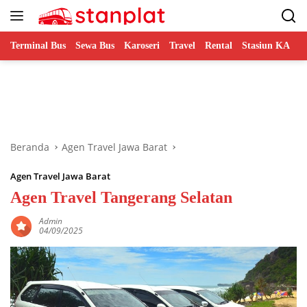
Langsung
ke
konten
Terminal Bus
Sewa Bus
Karoseri
Travel
Rental
Stasiun KA
B
Beranda
Agen Travel Jawa Barat
Agen Travel Jawa Barat
Agen Travel Tangerang Selatan
Admin
04/09/2025