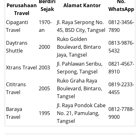
Berdiri
No.
Perusahaan
Alamat Kantor
Sejak
WhatsApp
Travel
Cipaganti
1970-
Jl. Raya Serpong No.
0812-3456-
Travel
an
45, BSD City, Tangsel
7890
Ruko Golden
Daytrans
0813-9876-
2000
Boulevard, Bintaro
Shuttle
5432
Jaya, Tangsel
Jl. Pahlawan Seribu,
0821-4567-
Xtrans Travel
2003
Serpong, Tangsel
8910
Ruko Graha Raya
Cititrans
0819-2233-
2005
Boulevard, Bintaro,
Travel
4455
Tangsel
Jl. Raya Pondok Cabe
Baraya
0812-7788-
1995
No. 21, Pamulang,
Travel
9900
Tangsel