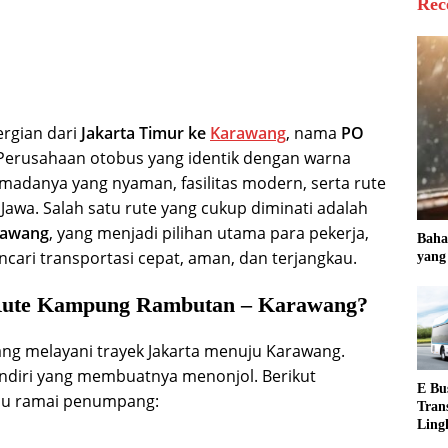
Rec
rgian dari
Jakarta Timur ke
Karawang
, nama
PO
. Perusahaan otobus yang identik dengan warna
rmadanya yang nyaman, fasilitas modern, serta rute
Jawa. Salah satu rute yang cukup diminati adalah
rawang
, yang menjadi pilihan utama para pekerja,
Baha
ari transportasi cepat, aman, dan terjangkau.
yang
Rute Kampung Rambutan – Karawang?
g melayani trayek Jakarta menuju Karawang.
endiri yang membuatnya menonjol. Berikut
E Bu
alu ramai penumpang:
Tran
Ling
Indo