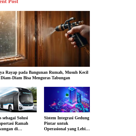
ent Post
ya Rayap pada Bangunan Rumah, Musuh Kecil
 Diam-Diam Bisa Menguras Tabungan
s sebagai Solusi
Sistem Integrasi Gedung
sportasi Ramah
Pintar untuk
kungan di
Operasional yang Lebih
nesia
Efektif