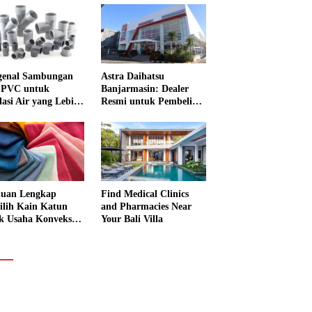
enal Sambungan
Astra Daihatsu
 PVC untuk
Banjarmasin: Dealer
lasi Air yang Lebih
Resmi untuk Pembelian
Mobil dan Layanan
Service Lengkap
uan Lengkap
Find Medical Clinics
lih Kain Katun
and Pharmacies Near
k Usaha Konveksi
Your Bali Villa
 Garmen