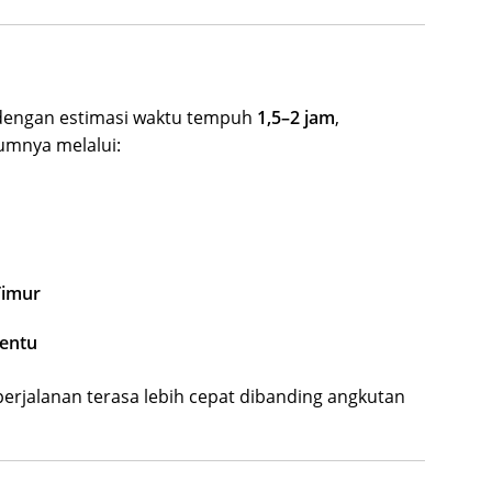
at dengan estimasi waktu tempuh
1,5–2 jam
,
mumnya melalui:
Timur
tentu
perjalanan terasa lebih cepat dibanding angkutan