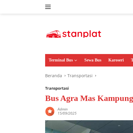
Langsung
ke
konten
Terminal Bus
Sewa Bus
Karoseri
T
Beranda
Transportasi
Transportasi
Bus Agra Mas Kampun
Admin
15/09/2025