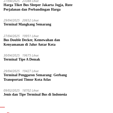
27/04/2025
23388 Lihat
Harga Tiket Bus Sleeper Jakarta Jogja, Rute
Perjalanan dan Perbandingan Harga
29/04/2025
20652 Lihat
Terminal Mangkang Semarang
27/04/2025
19951 Lihat
Bus Double Decker, Kemewahan dan
Kenyamanan di Jalur Antar Kota
30/04/2025
19675 Lihat
Terminal Tipe A Demak
29/04/2025
19427 Lihat
Terminal Penggaron Semarang: Gerbang
Transportasi Timur Kota Atlas
09/02/2025
18702 Lihat
Jenis dan Tipe Terminal Bus di Indonesia