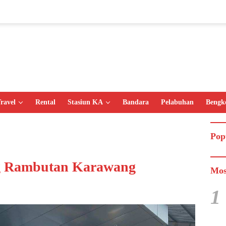
ravel
Rental
Stasiun KA
Bandara
Pelabuhan
Bengk
Pop
g Rambutan Karawang
Mos
1