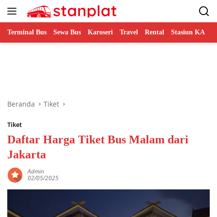
Langsung
ke
konten
Terminal Bus
Sewa Bus
Karoseri
Travel
Rental
Stasiun KA
B
Beranda
Tiket
Tiket
Daftar Harga Tiket Bus Malam dari
Jakarta
Admin
02/05/2025