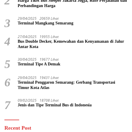
2
Harga Tiket Bus Sleeper Jakarta Jogja, Rute Perjalanan dan
Perbandingan Harga
29/04/2025
20659 Lihat
3
Terminal Mangkang Semarang
27/04/2025
19955 Lihat
4
Bus Double Decker, Kemewahan dan Kenyamanan di Jalur
Antar Kota
30/04/2025
19677 Lihat
5
Terminal Tipe A Demak
29/04/2025
19431 Lihat
6
Terminal Penggaron Semarang: Gerbang Transportasi
Timur Kota Atlas
09/02/2025
18708 Lihat
7
Jenis dan Tipe Terminal Bus di Indonesia
Recent Post