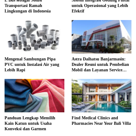
E Bus sebagai Solusi
Sistem Integrasi Gedung Pintar
Transportasi Ramah
untuk Operasional yang Lebih
Lingkungan di Indonesia
Efektif
Mengenal Sambungan Pipa
Astra Daihatsu Banjarmasin:
PVC untuk Instalasi Air yang
Dealer Resmi untuk Pembelian
Lebih Rapi
Mobil dan Layanan Service
Lengkap
Panduan Lengkap Memilih
Find Medical Clinics and
Kain Katun untuk Usaha
Pharmacies Near Your Bali Villa
Konveksi dan Garmen