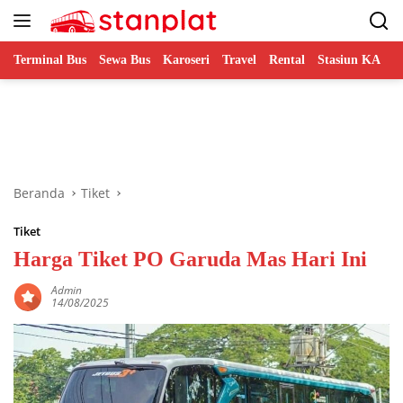
Langsung
ke
konten
Terminal Bus
Sewa Bus
Karoseri
Travel
Rental
Stasiun KA
B
Beranda
Tiket
Tiket
Harga Tiket PO Garuda Mas Hari Ini
Admin
14/08/2025