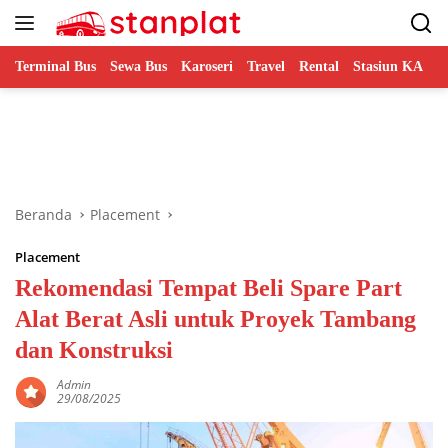
Langsung
ke
konten
Terminal Bus
Sewa Bus
Karoseri
Travel
Rental
Stasiun KA
B
Beranda
Placement
Placement
Rekomendasi Tempat Beli Spare Part
Alat Berat Asli untuk Proyek Tambang
dan Konstruksi
Admin
29/08/2025