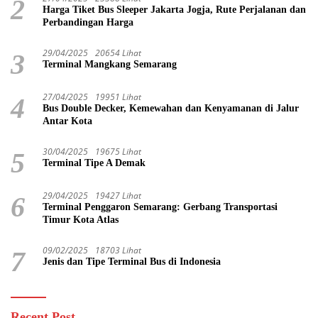
2
Harga Tiket Bus Sleeper Jakarta Jogja, Rute Perjalanan dan
Perbandingan Harga
29/04/2025
20654 Lihat
3
Terminal Mangkang Semarang
27/04/2025
19951 Lihat
4
Bus Double Decker, Kemewahan dan Kenyamanan di Jalur
Antar Kota
30/04/2025
19675 Lihat
5
Terminal Tipe A Demak
29/04/2025
19427 Lihat
6
Terminal Penggaron Semarang: Gerbang Transportasi
Timur Kota Atlas
09/02/2025
18703 Lihat
7
Jenis dan Tipe Terminal Bus di Indonesia
Recent Post